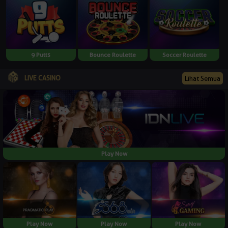
9 Putts
Bounce Roulette
Soccer Roulette
LIVE CASINO
Lihat Semua
Play Now
Play Now
Play Now
Play Now