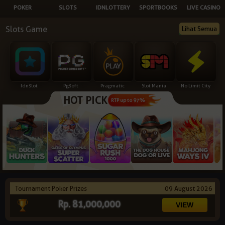
POKER
SLOTS
IDNLOTTERY
SPORTBOOKS
LIVE CASINO
NEW
Slots Game
Lihat Semua
TANGKAS
RTP
DEPOSIT
WITHDRAW
Idnslot
Pgsoft
Pragmatic
Slot Mania
No Limit City
HOT PICK
PROMOSI
RTP up to 97%
DOWNLOAD
REFERRAL
JACKPOT
Tournament Poker Prizes
09 August 2026
VIP MEMBER
Rp. 81,000,000
HUBUNGI KAMI