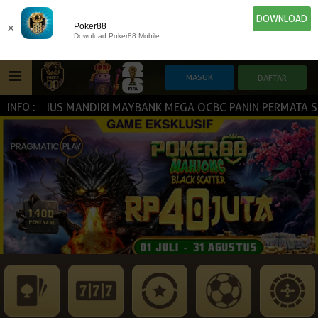
DOWNLOAD
×
Poker88
Download Poker88 Mobile
GO JENIUS MANDIRI MAYBANK MEGA OCBC PANIN PERMATA SEABAN
INFO :
HOME
IDN E-LOTTERY
POKER
SLOT GAME
NEW
NEW
SPORTBOOK
LIVE CASINO
IDNLIVE
NEW
ESPORTS
TOGEL
ARCADE
NEW
NEW
NEW
TEMBAK IKAN
IDNRAFFLE
IDNTRADE