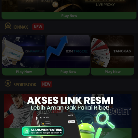
Play Now
NEW
IDNMAX
Play Now
Play Now
Play Now
NEW
SPORTBOOK