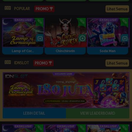
POPULAR
Lihat Semua
PROMO
Lamp of Cor...
Chinchirorin
Soda Man
IDNSLOT
Lihat Semua
PROMO